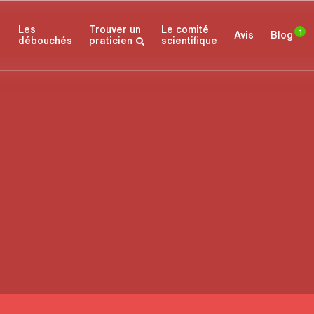
Les
Trouver un
Le comité­­
1
Avis
Blog
débouchés
praticien
scientifique