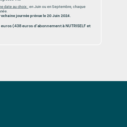
Les chiffres
e date au choix :
en Juin ou en Septembre, chaque
nnée.
rochaine journée prévue le 20 Juin 2024.
Votre 
38 euros (438 euros d’abonnement à NUTRISELF et
J'a