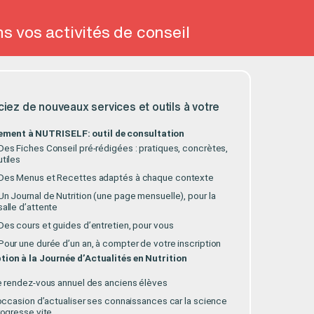
Cl
s vos activités de conseil
Dem
ez de nouveaux services et outils à votre
Votre 
ement à NUTRISELF
: outil de consultation
Des Fiches Conseil pré-rédigées : pratiques, concrètes,
utiles
Des Menus et Recettes adaptés à chaque contexte
Votre 
Un Journal de Nutrition (une page mensuelle), pour la
salle d’attente
Des cours et guides d’entretien, pour vous
Pour une durée d’un an, à compter de votre inscription
Code P
ption à la Journée d’Actualités en Nutrition
e rendez-vous annuel des anciens élèves
occasion d’actualiser ses connaissances car la science
Votre 
rogresse vite