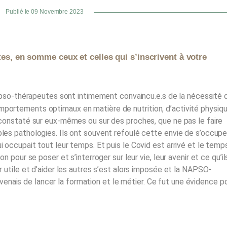
Publié le 09 Novembre 2023
tes, en somme ceux et celles qui s’inscrivent à votre
pso-thérapeutes sont intimement convaincu.e.s de la nécessité 
mportements optimaux en matière de nutrition, d’activité physiq
r constaté sur eux-mêmes ou sur des proches, que ne pas le faire
ples pathologies. Ils ont souvent refoulé cette envie de s’occupe
ui occupait tout leur temps. Et puis le Covid est arrivé et le temp
on pour se poser et s’interroger sur leur vie, leur avenir et ce qu’il
ir utile et d’aider les autres s’est alors imposée et la NAPSO-
nais de lancer la formation et le métier. Ce fut une évidence p