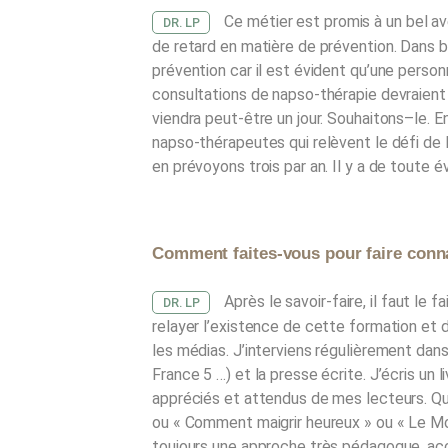
Ce métier est promis à un bel av
DR. LP
de retard en matière de prévention. Dans b
prévention car il est évident qu’une perso
consultations de napso-thérapie devraient 
viendra peut-être un jour. Souhaitons–le.
napso-thérapeutes qui relèvent le défi de 
en prévoyons trois par an. Il y a de toute
Comment faites-vous pour faire conna
Après le savoir-faire, il faut le 
DR. LP
relayer l’existence de cette formation et 
les médias. J’interviens régulièrement dans
France 5 …) et la presse écrite. J’écris un li
appréciés et attendus de mes lecteurs. Q
ou « Comment maigrir heureux » ou « Le Mond
toujours une approche très pédagogue, acces