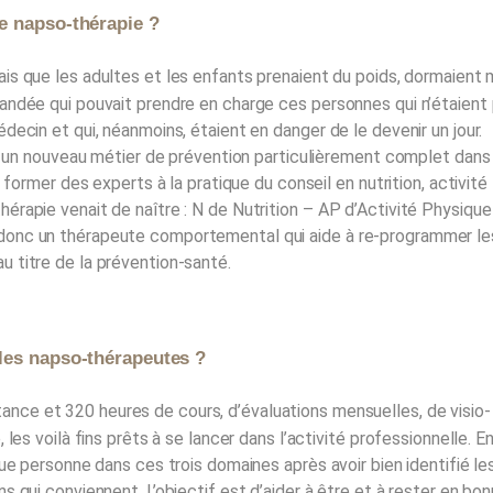
e napso-thérapie ?
yais que les adultes et les enfants prenaient du poids, dormaient 
andée qui pouvait prendre en charge ces personnes qui n’étaient
ecin et qui, néanmoins, étaient en danger de le devenir un jour.
er un nouveau métier de prévention particulièrement complet dans
 former des experts à la pratique du conseil en nutrition, activité
rapie venait de naître : N de Nutrition – AP d’Activité Physique
donc un thérapeute comportemental qui aide à re-programmer le
 titre de la prévention-santé.
les napso-thérapeutes ?
ance et 320 heures de cours, d’évaluations mensuelles, de visio-
les voilà fins prêts à se lancer dans l’activité professionnelle. E
ue personne dans ces trois domaines après avoir bien identifié le
 qui conviennent. L’objectif est d’aider à être et à rester en bo