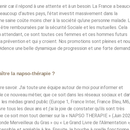
enir car il répond à une attente et à un besoin. La France a beau
eaucoup d’autres pays, l’état investit massivement dans la
nne saine coûte moins cher à la société qu’une personne malade. 
être remboursées par la sécurité Sociale et les mutuelles. Cela
 En attendant, ce sont toutes ces femmes et ces hommes futurs
la prévention et qui y croient. Nos promotions sont pleines et no
 évidence une belle dynamique de progression et une forte demand
ître la napso-thérapie ?
faire savoir. J’ai toute une équipe autour de moi pour informer et
de ce nouveau métier, que ce soit dans les réseaux sociaux et da
 les médias grand public (Europe 1, France Inter, France Bleu, M6
vre tous les deux ans et j’ai la joie de constater qu’ils sont très
ue ce soit mon tout dernier sur la « NAPSO THERAPIE » (Juin 20
e Merveilleux du Gras » ou « Le Grand Livre de l’Alimentation », 
sible et agréable à lire. Ensuite, le bouche à oreille fonctionne