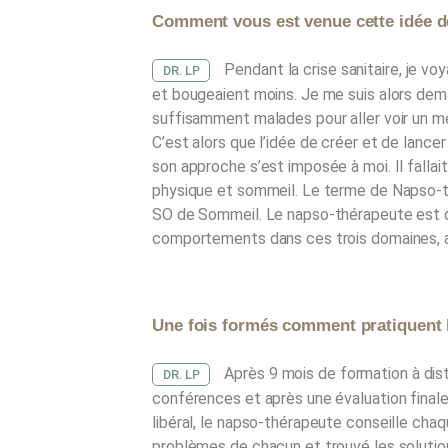
Comment vous est venue cette idée d
Pendant la crise sanitaire, je vo
DR. LP
et bougeaient moins. Je me suis alors dem
suffisamment malades pour aller voir un méd
C’est alors que l’idée de créer et de lanc
son approche s’est imposée à moi. Il fallait
physique et sommeil. Le terme de Napso-thé
SO de Sommeil. Le napso-thérapeute est 
comportements dans ces trois domaines, au
Une fois formés comment pratiquent 
Après 9 mois de formation à dist
DR. LP
conférences et après une évaluation finale, 
libéral, le napso-thérapeute conseille chaq
problèmes de chacun et trouvé les solutions