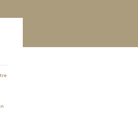
. Laurenc
tre
on