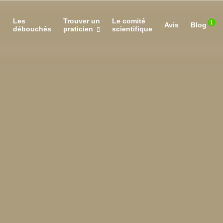
Les
Trouver un
Le comité­­
1
Avis
Blog
débouchés
praticien
scientifique