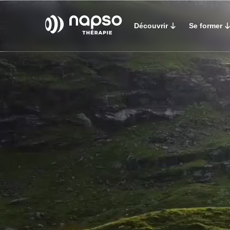
Découvrir
Se former