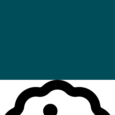
S'abonner
En inscrivant votre e-mail , vous acceptez nos
conditions générales d’utilisation
et notre
politique de confidentialité
.
SITE BY
PIPROD