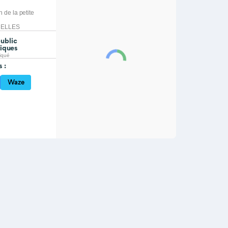
 de la petite
NELLES
public
tiques
iqué
s :
Waze