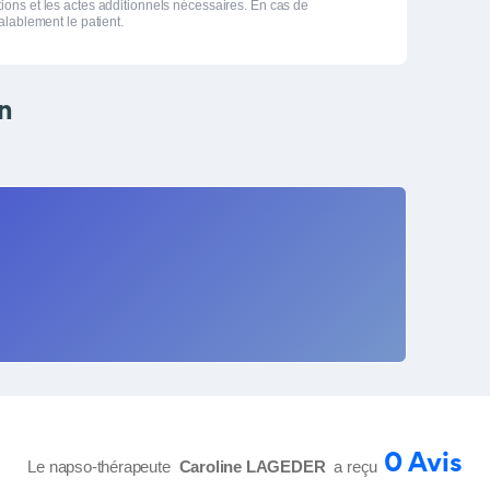
tions et les actes additionnels nécessaires. En cas de
éalablement le patient.
en
0 Avis
Le napso-thérapeute
Caroline LAGEDER
a reçu