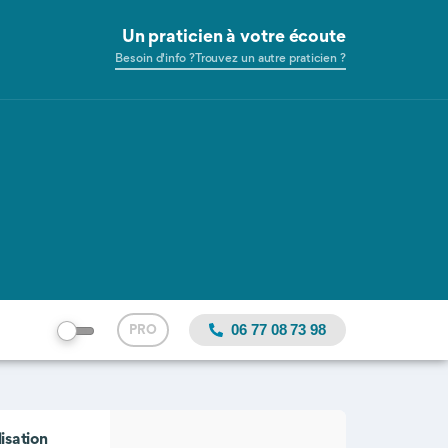
Un praticien à votre écoute
Besoin d'info ?
Trouvez un autre praticien ?
06 77 08 73 98
PRO
isation