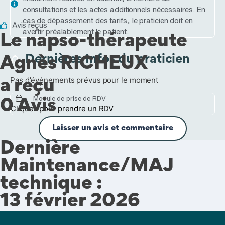
consultations et les actes additionnels nécessaires. En
cas de dépassement des tarifs, le praticien doit en
Avis reçus
avertir préalablement le patient.
Le napso-thérapeute
×
Dernières Infos du praticien
Agnès RICHEUX
Pas d'événements prévus pour le moment
a reçu
Module de prise de RDV
0 Avis
Cliquez pour prendre un RDV
Laisser un avis et commentaire
Dernière
Maintenance/MAJ
technique :
13 février 2026