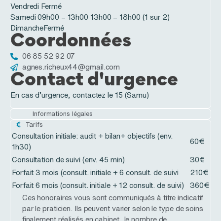
Vendredi
Fermé
Samedi
09h00 – 13h00
13h00 – 18h00 (1 sur 2)
Dimanche
Fermé
Coordonnées
06 85 52 92 07
agnes.richeux44@gmail.com
Contact d'urgence
En cas d’urgence, contactez le 15 (Samu)
Informations légales
Tarifs
Consultation initiale: audit + bilan+ objectifs (env.
60€
1h30)
Consultation de suivi (env. 45 min)
30€
Forfait 3 mois (consult. initiale + 6 consult. de suivi
210€
Forfait 6 mois (consult. initiale + 12 consult. de suivi)
360€
Ces honoraires vous sont communiqués à titre indicatif
par le praticien. Ils peuvent varier selon le type de soins
finalement réalisés en cabinet, le nombre de