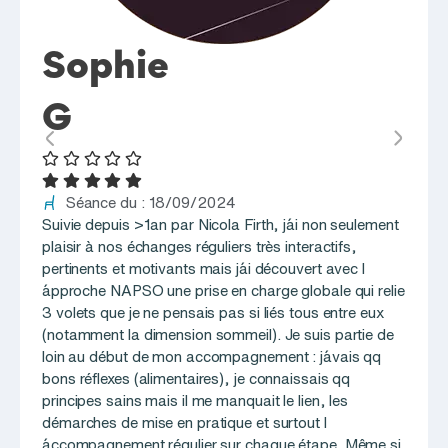
Sophie
N
G
R
Séance du : 18/09/2024
Sé
Suivie depuis >1an par Nicola Firth, j´ai non seulement
Je re
plaisir à nos échanges réguliers très interactifs,
profes
pertinents et motivants mais j´ai découvert avec l
accom
´approche NAPSO une prise en charge globale qui relie
besoin
3 volets que je ne pensais pas si liés tous entre eux
et mot
(notamment la dimension sommeil). Je suis partie de
plus s
loin au début de mon accompagnement : j´avais qq
référ
bons réflexes (alimentaires), je connaissais qq
principes sains mais il me manquait le lien, les
démarches de mise en pratique et surtout l
´accompagnement régulier sur chaque étape. Même si