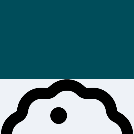
S'abonner
En inscrivant votre e-mail , vous acceptez nos
conditions générales d’utilisation
et notre
politique de confidentialité
.
SITE BY
PIPROD