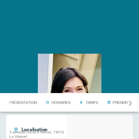
PRÉSENTATION
HORAIRES
TARIFS
PRENDRE RDV
Localisation
3 avenue Horace Vernet, 78110
Le Vésinet