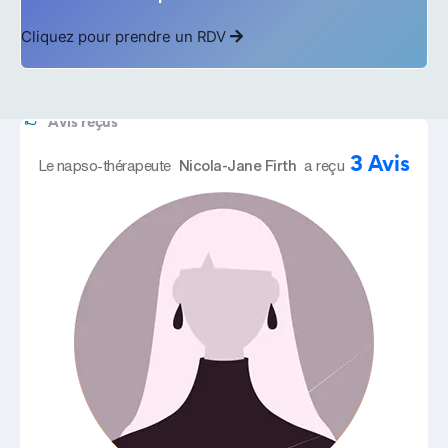
Cliquez pour prendre un RDV
Avis reçus
3 Avis
Le napso-thérapeute
Nicola-Jane Firth
a reçu